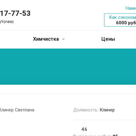
Нами
317-77-53
Как сэконом
уточно
6000 ру
Химчистка
Цены
Должность:
Клинер
4.6