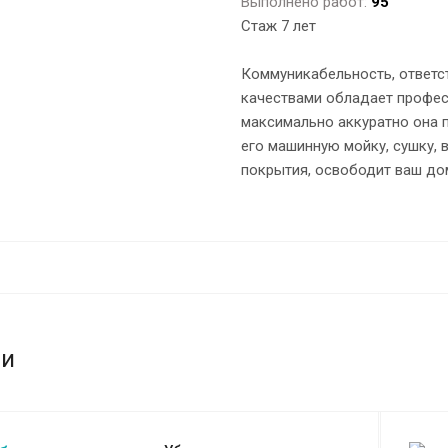
Выполнено работ:
95
Стаж 7 лет
Коммуникабельность, ответст
качествами обладает профес
максимально аккуратно она 
его машинную мойку, сушку, 
покрытия, освободит ваш дом
ги